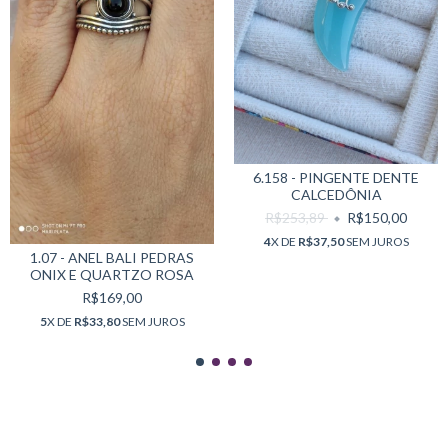
6.158 - PINGENTE DENTE
CALCEDÔNIA
R$253,89
R$150,00
4
X DE
R$37,50
SEM JUROS
1.07 - ANEL BALI PEDRAS
ONIX E QUARTZO ROSA
R$169,00
5
X DE
R$33,80
SEM JUROS