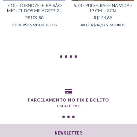
7.10 - TORNOZELEIRA SÃO
5.73 - PULSEIRA FÉ NA VIDA -
MIGUEL DOS MILAGRES 25
17 CM + 2 CM
CM
R$109,80
R$144,69
3
X DE
R$36,60
SEM JUROS
4
X DE
R$36,17
SEM JUROS
PARCELAMENTO NO PIX E BOLETO
EM ATÉ 18X
NEWSLETTER