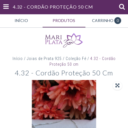
4.32 - CORDÃO PROTEÇÃO 50 CM
INÍCIO
PRODUTOS
CARRINHO
0
Início
/
Joias de Prata 925
/
Coleção Fé
/
4.32 - Cordão
Proteção 50 cm
4.32 - Cordão Proteção 50 Cm