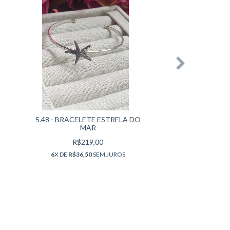
5.48 - BRACELETE ESTRELA DO
MAR
R$219,00
6
X DE
R$36,50
SEM JUROS