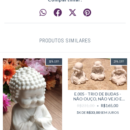
PRODUTOS SIMILARES
50
%
OFF
29
%
OFF
E.005 - TRIO DE BUDAS -
NÃO OUÇO, NÃO VEJO E
NÃO FALO - MARMORITE
R$231,00
R$165,00
5
X DE
R$33,00
SEM JUROS